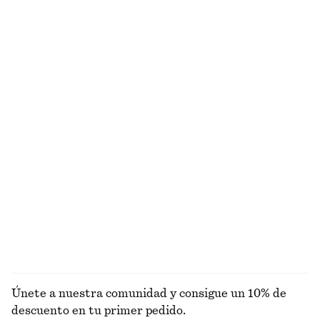
Pantalones cortos tipo sastre de lino
Minifalda cortada al bies
€ 45
€ 69
€ 39
€ 59
Última oportunidad
Última oportunidad
+
1
Polo de punto calado
Camiseta de tirantes de doble capa
€ 35
€ 69
€ 39
€ 69
Última oportunidad
Última oportunidad
Cárdigan de algodón en punto de canalé
Camisa sin mangas de algodón Pima
€ 35
€ 89
€ 22
€ 59
Última oportunidad
Última oportunidad
Alpaca-lana
EXPLORAR TOPS Y CAMISETAS
Únete a nuestra comunidad y consigue un 10% de
descuento en tu primer pedido.