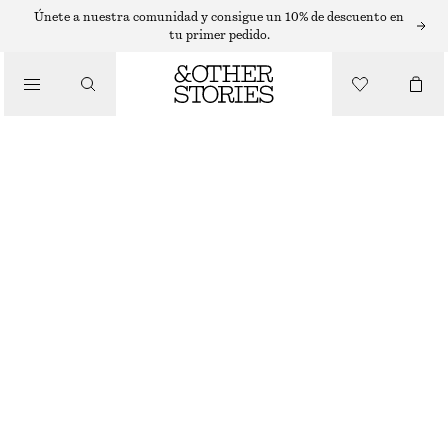
SLEEVELESS TOPS
Únete a nuestra comunidad y consigue un 10% de descuento en
tu primer pedido.
/
TOPS Y CAMISETAS
CAMISETA DE TIRANTES CON CUELLO REDONDO
€ 12
€ 22
ÚLTIMA OPORTUNIDAD
/
ROPA
BLANCO/NEGRO
XS
S
M
L