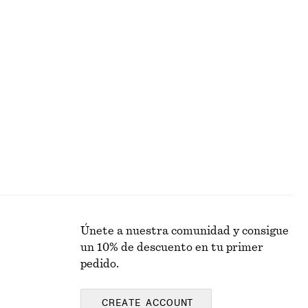
€ 65
€ 89
Última oportunidad
+
2
do
Gorra de béisbol en sarga de algodón
€ 12
€ 29
Última oportunidad
Únete a nuestra comunidad y consigue
un 10% de descuento en tu primer
pedido.
CREATE ACCOUNT