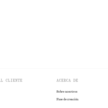
€ 39
€ 99
idad
Última oportunidad
e cuello alzado
Camiseta de algodón de corte holga
€ 25
€ 45
idad
Última oportunidad
EXPLORAR VESTIDOS
AL CLIENTE
ACERCA DE
Sobre nosotros
Fase de creación