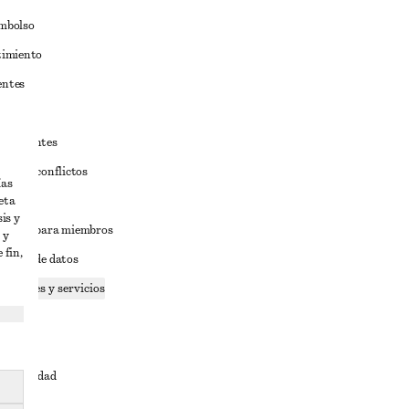
embolso
timiento
entes
estudiantes
iva de conflictos
ías
eta
ciones
is y
iciones para miembros
 y
 fin,
tición de datos
 cookies y servicios
dad
ervicio
cesibilidad