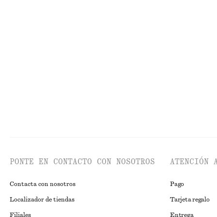
€ 79
€ 129
€ 39
€ 89
Última oportunidad
Última oportun
Top drapeado
Blusa fruncida d
€ 29
€ 59
€ 35
€ 79
Última oportunidad
Última oportun
PONTE EN CONTACTO CON NOSOTROS
ATENCIÓN 
Contacta con nosotros
Pago
Localizador de tiendas
Tarjeta regalo
Filiales
Entrega