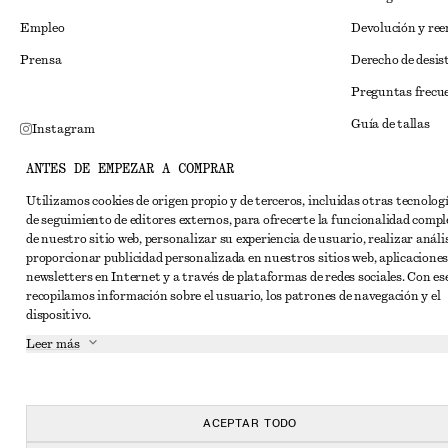
Empleo
Devolución y re
Prensa
Derecho de desis
Preguntas frecu
Guía de tallas
Instagram
Descuento para 
Pinterest
ANTES DE EMPEZAR A COMPRAR
Solución alternat
Facebook
Utilizamos cookies de origen propio y de terceros, incluidas otras tecnolog
de seguimiento de editores externos, para ofrecerte la funcionalidad compl
Términos y condi
YouTube
de nuestro sitio web, personalizar su experiencia de usuario, realizar anális
Términos y cond
proporcionar publicidad personalizada en nuestros sitios web, aplicaciones
TikTok
newsletters en Internet y a través de plataformas de redes sociales. Con ese
Cookies y compar
recopilamos información sobre el usuario, los patrones de navegación y el
dispositivo.
Configuración de
Leer más
Aviso de privaci
Condiciones de s
Declaración de ac
ACEPTAR TODO