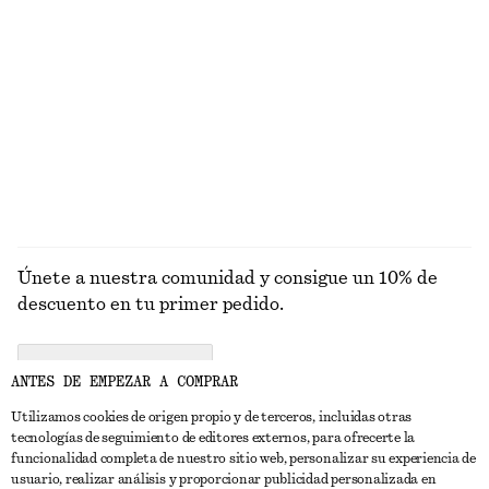
PRENDAS DE
VESTIDOS
ACCESORIOS
CHAQUETAS Y
PUNTO
ABRIGOS
Únete a nuestra comunidad y consigue un 10% de
descuento en tu primer pedido.
CREATE ACCOUNT
ANTES DE EMPEZAR A COMPRAR
Utilizamos cookies de origen propio y de terceros, incluidas otras
tecnologías de seguimiento de editores externos, para ofrecerte la
PONTE EN CONTACTO CON NOSOTROS
funcionalidad completa de nuestro sitio web, personalizar su experiencia de
usuario, realizar análisis y proporcionar publicidad personalizada en