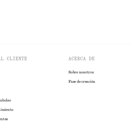
EXPLORAR JOYERÍA
AL CLIENTE
ACERCA DE
Sobre nosotros
Fase de creación
embolso
timiento
entes