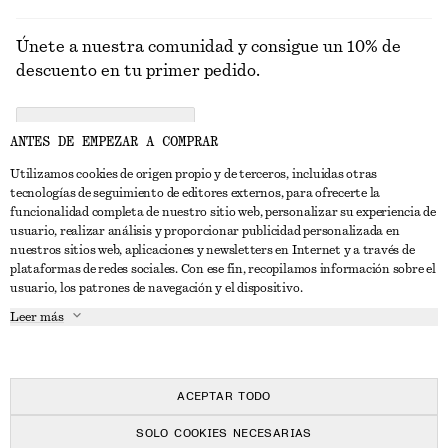
Únete a nuestra comunidad y consigue un 10% de
descuento en tu primer pedido.
CREATE ACCOUNT
ANTES DE EMPEZAR A COMPRAR
Utilizamos cookies de origen propio y de terceros, incluidas otras
tecnologías de seguimiento de editores externos, para ofrecerte la
PONTE EN CONTACTO CON NOSOTROS
funcionalidad completa de nuestro sitio web, personalizar su experiencia de
usuario, realizar análisis y proporcionar publicidad personalizada en
Contacta con nosotros
Instagram
nuestros sitios web, aplicaciones y newsletters en Internet y a través de
ATENCIÓN AL CLIENTE
plataformas de redes sociales. Con ese fin, recopilamos información sobre el
Localizador de tiendas
Pinterest
usuario, los patrones de navegación y el dispositivo.
Pago
ACERCA DE
Filiales
Facebook
Leer más
Tarjeta regalo
Sobre nosotros
Empleo
YouTube
Entrega
Fase de creación
Prensa
TikTok
Devolución y reembolso
ACEPTAR TODO
Derecho de desistimiento
SOLO COOKIES NECESARIAS