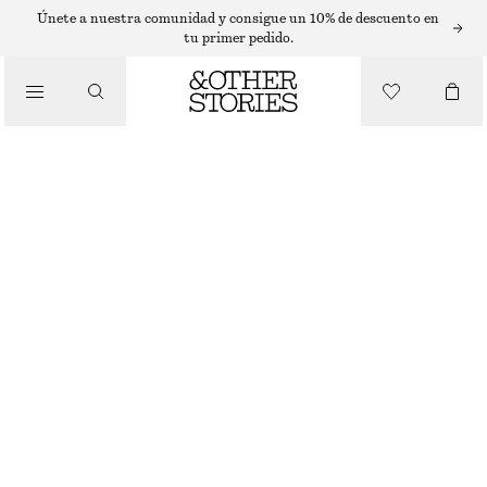
Únete a nuestra comunidad y consigue un 10% de descuento en
tu primer pedido.
/
BIKINIS
/
TOP DE BIKINI CON AROS Y DETALLE DE LAZO
BAÑADORES
€ 29
€ 39
ÚLTIMA OPORTUNIDAD
/
ROPA
NEGRO
75A
70B
75B
80B
75C
80C