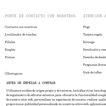
PONTE EN CONTACTO CON NOSOTROS
ATENCIÓN 
Contacta con nosotros
Pago
Localizador de tiendas
Tarjeta regalo
Filiales
Entrega
Empleo
Devolución y re
Prensa
Derecho de desis
Preguntas frecu
Guía de tallas
Instagram
Descuento para 
Pinterest
ANTES DE EMPEZAR A COMPRAR
Solución alternat
Facebook
Utilizamos cookies de origen propio y de terceros, incluidas otras tecnolog
de seguimiento de editores externos, para ofrecerte la funcionalidad compl
Términos y condi
YouTube
de nuestro sitio web, personalizar su experiencia de usuario, realizar anális
Términos y cond
proporcionar publicidad personalizada en nuestros sitios web, aplicaciones
TikTok