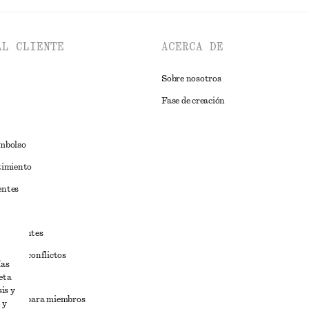
AL CLIENTE
ACERCA DE
Sobre nosotros
Fase de creación
embolso
timiento
entes
estudiantes
iva de conflictos
ías
eta
ciones
is y
iciones para miembros
 y