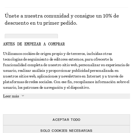
Únete a nuestra comunidad y consigue un 10% de
descuento en tu primer pedido.
CREATE ACCOUNT
ANTES DE EMPEZAR A COMPRAR
Utilizamos cookies de origen propio y de terceros, incluidas otras
tecnologías de seguimiento de editores externos, para ofrecerte la
PONTE EN CONTACTO CON NOSOTROS
funcionalidad completa de nuestro sitio web, personalizar su experiencia de
usuario, realizar análisis y proporcionar publicidad personalizada en
Contacta con nosotros
Instagram
nuestros sitios web, aplicaciones y newsletters en Internet y a través de
ATENCIÓN AL CLIENTE
plataformas de redes sociales. Con ese fin, recopilamos información sobre el
Localizador de tiendas
Pinterest
usuario, los patrones de navegación y el dispositivo.
Pago
ACERCA DE
Filiales
Facebook
Leer más
Tarjeta regalo
Sobre nosotros
Empleo
YouTube
Entrega
Fase de creación
Prensa
TikTok
Devolución y reembolso
ACEPTAR TODO
Derecho de desistimiento
SOLO COOKIES NECESARIAS