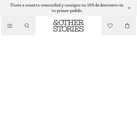
T-SHIRTS
Únete a nuestra comunidad y consigue un 10% de descuento en
tu primer pedido.
/
TOPS Y CAMISETAS
CAMISETA DE ALGODÓN CON CUELLO REDONDO
€ 19
€ 25
ÚLTIMA OPORTUNIDAD
/
ROPA
LILA
+
14
XS
S
M
L
Guía de tallas
TALLA