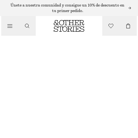
SLEEVELESS TOPS
Únete a nuestra comunidad y consigue un 10% de descuento en
tu primer pedido.
/
TOPS Y CAMISETAS
TOP DE GANCHILLO
€ 55
€ 89
ÚLTIMA OPORTUNIDAD
/
ROPA
BLANCO
XS
S
M
L