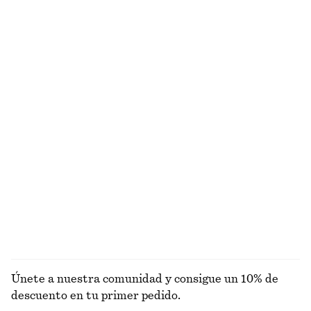
€ 35
€ 59
€ 45
€ 89
Última oportunidad
Última oportunidad
+
3
Vestido midi asimétrico de satén
Minivestido peplum
€ 49
€ 99
€ 35
€ 79
Última oportunidad
Última oportunidad
Alpaca-lana
Camiseta de punto slim fit
Camiseta de tirantes con cuello de canalé
€ 12
€ 29
€ 39
€ 79
Última oportunidad
Última oportunidad
EXPLORAR TOPS Y CAMISETAS
Únete a nuestra comunidad y consigue un 10% de
descuento en tu primer pedido.