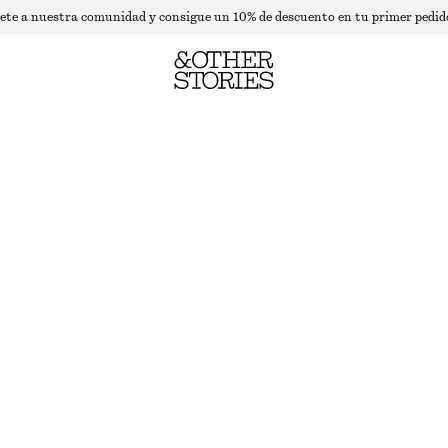
ete a nuestra comunidad y consigue un 10% de descuento en tu primer pedid
CAMISETA DE PUNTO POINTELLE
ÚLTIMA OPORTUNIDAD
VERDE CLARO
XS
S
M
L
Guía de tallas
TALLA