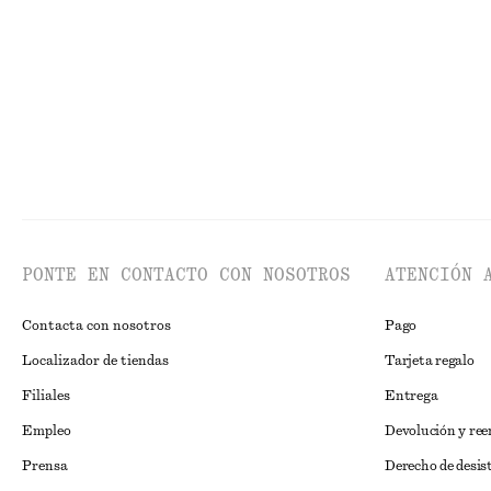
Última oportunidad
Última oportun
PONTE EN CONTACTO CON NOSOTROS
ATENCIÓN 
Contacta con nosotros
Pago
Localizador de tiendas
Tarjeta regalo
Filiales
Entrega
Empleo
Devolución y re
Prensa
Derecho de desis