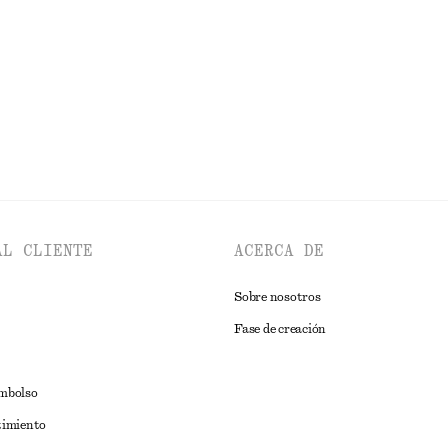
idad
Última oportunidad
EXPLORAR TOPS Y CAMISETAS
AL CLIENTE
ACERCA DE
Sobre nosotros
Fase de creación
embolso
timiento