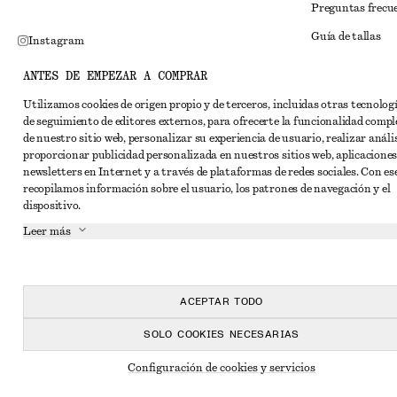
Preguntas frecu
Guía de tallas
Instagram
Descuento para 
Pinterest
ANTES DE EMPEZAR A COMPRAR
Solución alternat
Facebook
Utilizamos cookies de origen propio y de terceros, incluidas otras tecnolog
de seguimiento de editores externos, para ofrecerte la funcionalidad compl
Términos y condi
YouTube
de nuestro sitio web, personalizar su experiencia de usuario, realizar anális
Términos y cond
proporcionar publicidad personalizada en nuestros sitios web, aplicaciones
TikTok
newsletters en Internet y a través de plataformas de redes sociales. Con ese
Cookies y compar
recopilamos información sobre el usuario, los patrones de navegación y el
dispositivo.
Configuración de
Leer más
Aviso de privaci
Condiciones de s
Declaración de ac
ACEPTAR TODO
SOLO COOKIES NECESARIAS
Configuración de cookies y servicios