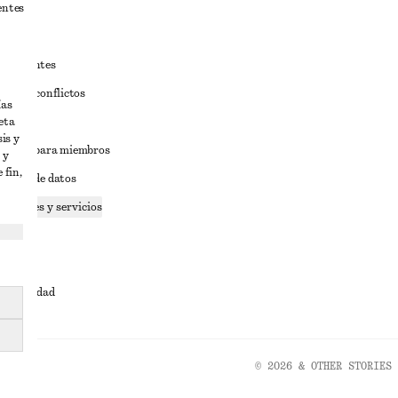
entes
estudiantes
iva de conflictos
ías
eta
ciones
is y
iciones para miembros
 y
 fin,
tición de datos
 cookies y servicios
dad
ervicio
cesibilidad
© 2026 & OTHER STORIES