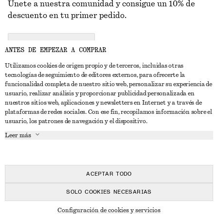
Únete a nuestra comunidad y consigue un 10% de
descuento en tu primer pedido.
CREATE ACCOUNT
ANTES DE EMPEZAR A COMPRAR
Utilizamos cookies de origen propio y de terceros, incluidas otras
tecnologías de seguimiento de editores externos, para ofrecerte la
PONTE EN CONTACTO CON NOSOTROS
funcionalidad completa de nuestro sitio web, personalizar su experiencia de
usuario, realizar análisis y proporcionar publicidad personalizada en
Contacta con nosotros
Instagram
nuestros sitios web, aplicaciones y newsletters en Internet y a través de
ATENCIÓN AL CLIENTE
plataformas de redes sociales. Con ese fin, recopilamos información sobre el
Localizador de tiendas
Pinterest
usuario, los patrones de navegación y el dispositivo.
Pago
ACERCA DE
Filiales
Facebook
Leer más
Tarjeta regalo
Sobre nosotros
Empleo
YouTube
Entrega
Fase de creación
Prensa
TikTok
Devolución y reembolso
ACEPTAR TODO
Derecho de desistimiento
SOLO COOKIES NECESARIAS
Preguntas frecuentes
© 2026 & OTHER STORIES
Configuración de cookies y servicios
Guía de tallas