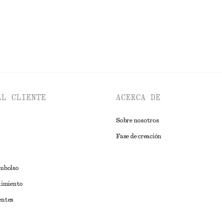
EXPLORAR VESTIDOS
AL CLIENTE
ACERCA DE
Sobre nosotros
Fase de creación
embolso
timiento
entes