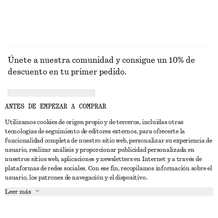
Únete a nuestra comunidad y consigue un 10% de
descuento en tu primer pedido.
CREATE ACCOUNT
ANTES DE EMPEZAR A COMPRAR
Utilizamos cookies de origen propio y de terceros, incluidas otras
tecnologías de seguimiento de editores externos, para ofrecerte la
PONTE EN CONTACTO CON NOSOTROS
funcionalidad completa de nuestro sitio web, personalizar su experiencia de
usuario, realizar análisis y proporcionar publicidad personalizada en
Contacta con nosotros
Instagram
nuestros sitios web, aplicaciones y newsletters en Internet y a través de
ATENCIÓN AL CLIENTE
plataformas de redes sociales. Con ese fin, recopilamos información sobre el
Localizador de tiendas
Pinterest
usuario, los patrones de navegación y el dispositivo.
Pago
ACERCA DE
Filiales
Facebook
Leer más
Tarjeta regalo
Sobre nosotros
Empleo
YouTube
Entrega