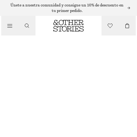
MINIVESTIDOS
Únete a nuestra comunidad y consigue un 10% de descuento en
tu primer pedido.
/
VESTIDOS
MINIVESTIDO EN POPELINA DE ALGODÓN FRUNCIDO
€ 69
/
ROPA
BLANCO
32
34
36
38
40
42
44
Guía de tallas
TALLA