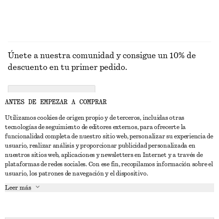
Únete a nuestra comunidad y consigue un 10% de
descuento en tu primer pedido.
CREATE ACCOUNT
ANTES DE EMPEZAR A COMPRAR
Utilizamos cookies de origen propio y de terceros, incluidas otras
tecnologías de seguimiento de editores externos, para ofrecerte la
PONTE EN CONTACTO CON NOSOTROS
funcionalidad completa de nuestro sitio web, personalizar su experiencia de
usuario, realizar análisis y proporcionar publicidad personalizada en
Contacta con nosotros
Instagram
nuestros sitios web, aplicaciones y newsletters en Internet y a través de
ATENCIÓN AL CLIENTE
plataformas de redes sociales. Con ese fin, recopilamos información sobre el
Localizador de tiendas
Pinterest
usuario, los patrones de navegación y el dispositivo.
Pago
ACERCA DE
Filiales
Facebook
Leer más
Tarjeta regalo
Sobre nosotros
Empleo
YouTube
Entrega
Fase de creación