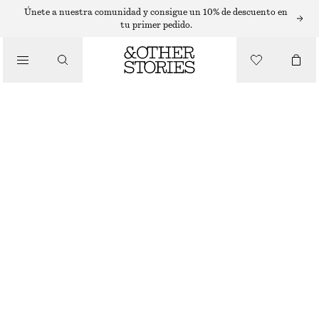
T-SHIRTS
Únete a nuestra comunidad y consigue un 10% de descuento en
tu primer pedido.
/
TOPS Y CAMISETAS
CAMISETA BORDADA
€ 15
€ 29
AGOTADO
/
ROPA
NEGRO
XS
S
M
L