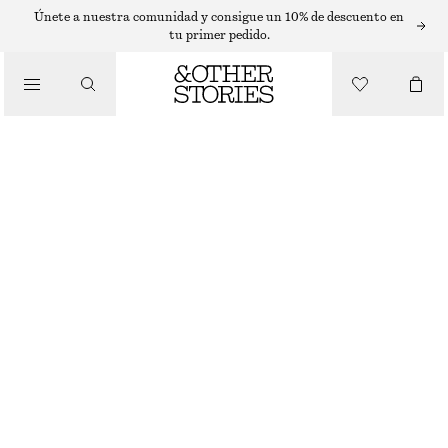
CÁRDIGANS
Únete a nuestra comunidad y consigue un 10% de descuento en
tu primer pedido.
/
PRENDAS DE PUNTO
CÁRDIGAN DE GANCHILLO DE MANGA CORTA
€ 49
€ 89
ÚLTIMA OPORTUNIDAD
/
ROPA
NEGRO
XS
S
M
L