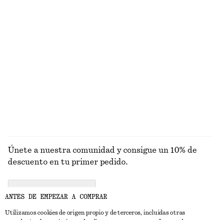
PRENDAS DE
VESTIDOS
ACCESORIOS
CHAQUETAS Y
PUNTO
ABRIGOS
Únete a nuestra comunidad y consigue un 10% de
descuento en tu primer pedido.
CREATE ACCOUNT
ANTES DE EMPEZAR A COMPRAR
Utilizamos cookies de origen propio y de terceros, incluidas otras