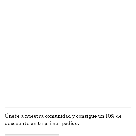
Última oportunidad
Última oportunidad
Vestido midi con cinturón de lazo
Top de manga corta con cuello semialto
€ 49
€ 89
€ 15
€ 35
Última oportunidad
Última oportunidad
Top de punto de manga larga
Top de algodón con espalda deportiva
€ 19
€ 49
€ 15
€ 39
Última oportunidad
Última oportunidad
Alpaca-lana
EXPLORAR TOPS Y CAMISETAS
Únete a nuestra comunidad y consigue un 10% de
descuento en tu primer pedido.