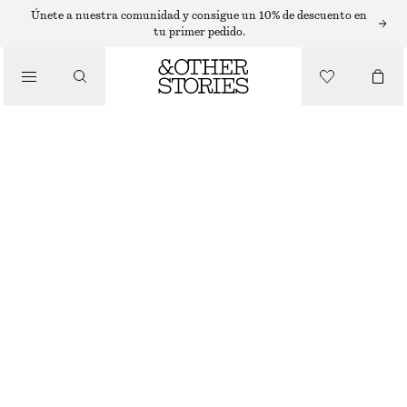
T-SHIRTS
Únete a nuestra comunidad y consigue un 10% de descuento en
tu primer pedido.
/
TOPS Y CAMISETAS
CAMISETA ESTAMPADA EN PUNTO DE ALGODÓN
€ 12
€ 29
ÚLTIMA OPORTUNIDAD
/
ROPA
ROSA/ESTAMPADO GRÁFICO
XS
S
M
L