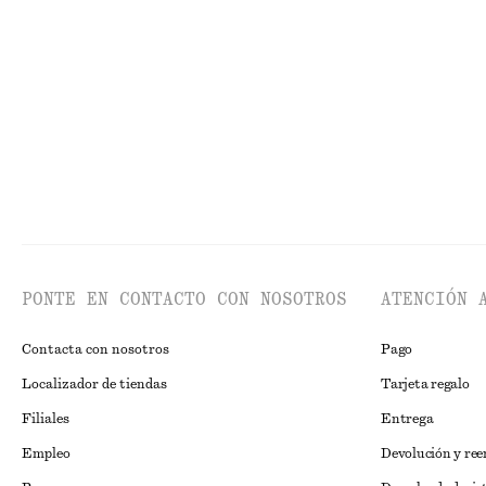
Camiseta de punto ajustada
Camiseta de pun
€ 25
€ 29
€ 49
Última oportun
PONTE EN CONTACTO CON NOSOTROS
ATENCIÓN 
Contacta con nosotros
Pago
Localizador de tiendas
Tarjeta regalo
Filiales
Entrega
Empleo
Devolución y re