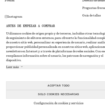
Prensa
Derecho de desis
Preguntas frecu
Guía de tallas
Instagram
Descuento para 
Pinterest
ANTES DE EMPEZAR A COMPRAR
Solución alternat
Facebook
Utilizamos cookies de origen propio y de terceros, incluidas otras tecnolog
de seguimiento de editores externos, para ofrecerte la funcionalidad compl
Términos y condi
YouTube
de nuestro sitio web, personalizar su experiencia de usuario, realizar anális
Términos y cond
proporcionar publicidad personalizada en nuestros sitios web, aplicaciones
TikTok
newsletters en Internet y a través de plataformas de redes sociales. Con ese
Cookies y compar
recopilamos información sobre el usuario, los patrones de navegación y el
dispositivo.
Configuración de
Leer más
Aviso de privaci
Condiciones de s
Declaración de ac
ACEPTAR TODO
SOLO COOKIES NECESARIAS
Configuración de cookies y servicios