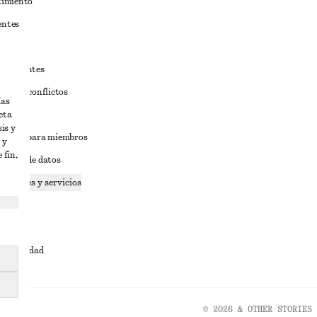
timiento
entes
estudiantes
iva de conflictos
ías
eta
ciones
is y
iciones para miembros
 y
 fin,
tición de datos
 cookies y servicios
dad
ervicio
cesibilidad
© 2026 & OTHER STORIES