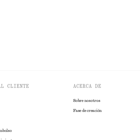
to fino
Camiseta de algodón con cuello red
€ 17
€ 25
idad
Última oportunidad
100% algodón o
EXPLORAR TOPS Y CAMISETAS
AL CLIENTE
ACERCA DE
Sobre nosotros
Fase de creación
embolso