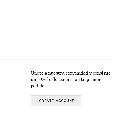
+
12
ondo
Cárdigan en mezcla de seda
€ 49
€ 89
rgánico
Última oportunidad
Únete a nuestra comunidad y consigue
un 10% de descuento en tu primer
pedido.
CREATE ACCOUNT