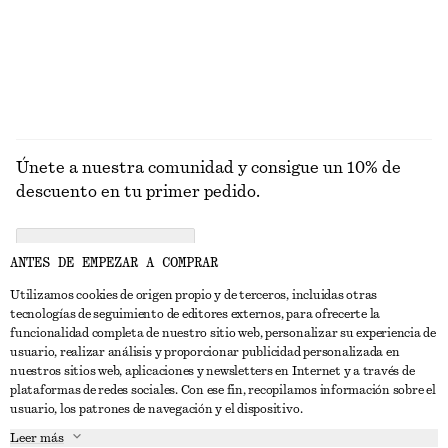
€ 149
€ 119
EXPLORAR FALDAS
Únete a nuestra comunidad y consigue un 10% de
descuento en tu primer pedido.
CREATE ACCOUNT
ANTES DE EMPEZAR A COMPRAR
Utilizamos cookies de origen propio y de terceros, incluidas otras
tecnologías de seguimiento de editores externos, para ofrecerte la
PONTE EN CONTACTO CON NOSOTROS
funcionalidad completa de nuestro sitio web, personalizar su experiencia de
usuario, realizar análisis y proporcionar publicidad personalizada en
Contacta con nosotros
Instagram
nuestros sitios web, aplicaciones y newsletters en Internet y a través de
ATENCIÓN AL CLIENTE
plataformas de redes sociales. Con ese fin, recopilamos información sobre el
Localizador de tiendas
Pinterest
usuario, los patrones de navegación y el dispositivo.
Pago
ACERCA DE
Filiales
Facebook
Leer más