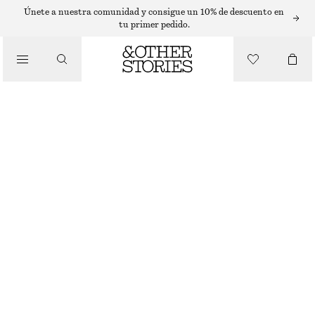
FALDAS LARGAS
Únete a nuestra comunidad y consigue un 10% de descuento en
tu primer pedido.
/
FALDAS
MAXIFALDA CON ESTAMPADO FLORAL
€ 99
/
AGOTADO
ROPA
NEGRO
32
34
36
38
40
42
44