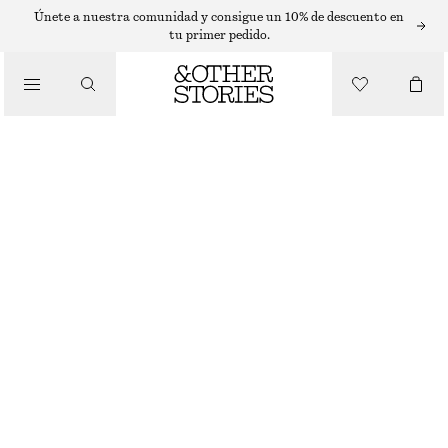
PENDIENTES
Únete a nuestra comunidad y consigue un 10% de descuento en
tu primer pedido.
/
JOYERÍA
PENDIENTES COLGANTES DE PERLAS DE AGUA DULCE
/
€ 29
ACCESORIOS
AGOTADO
DORADO/BLANCO
ONESIZE
TALLA