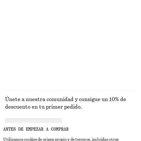
Cárdigan de punto de corte cónico
Pinza para el pelo mediana
€ 89
€ 25
Lana-algodón
Pendientes colgantes de cadena
Calcetines con volantes y purpurina
€ 25
€ 12
EXPLORAR JOYERÍA
Únete a nuestra comunidad y consigue un 10% de
descuento en tu primer pedido.
CREATE ACCOUNT
ANTES DE EMPEZAR A COMPRAR
Utilizamos cookies de origen propio y de terceros, incluidas otras