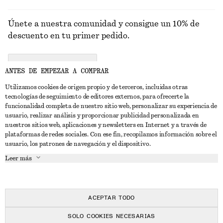
Únete a nuestra comunidad y consigue un 10% de
descuento en tu primer pedido.
CREATE ACCOUNT
ANTES DE EMPEZAR A COMPRAR
Utilizamos cookies de origen propio y de terceros, incluidas otras
tecnologías de seguimiento de editores externos, para ofrecerte la
PONTE EN CONTACTO CON NOSOTROS
funcionalidad completa de nuestro sitio web, personalizar su experiencia de
usuario, realizar análisis y proporcionar publicidad personalizada en
Contacta con nosotros
Instagram
nuestros sitios web, aplicaciones y newsletters en Internet y a través de
ATENCIÓN AL CLIENTE
plataformas de redes sociales. Con ese fin, recopilamos información sobre el
Localizador de tiendas
Pinterest
usuario, los patrones de navegación y el dispositivo.
Pago
ACERCA DE
Filiales
Facebook
Leer más
Tarjeta regalo
Sobre nosotros
Empleo
YouTube
Entrega
Fase de creación
Prensa
TikTok
Devolución y reembolso
ACEPTAR TODO
Derecho de desistimiento
SOLO COOKIES NECESARIAS