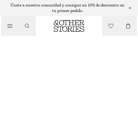
MINIVESTIDOS
Únete a nuestra comunidad y consigue un 10% de descuento en
tu primer pedido.
/
VESTIDOS
MINIVESTIDO DE SEDA FRUNCIDO
€ 99
€ 149
/
ÚLTIMA OPORTUNIDAD
ROPA
BRONCE
32
34
36
38
40
42
44