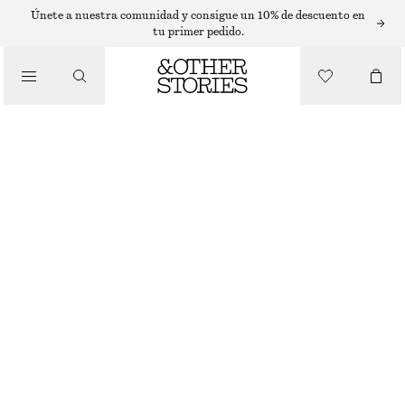
COLLARES
Únete a nuestra comunidad y consigue un 10% de descuento en
tu primer pedido.
/
JOYERÍA
GLASS BEAD NECKLACE SET
/
ACCESORIOS
€ 29
AGOTADO
LIME/LAVENDER
ONESIZE
TALLA