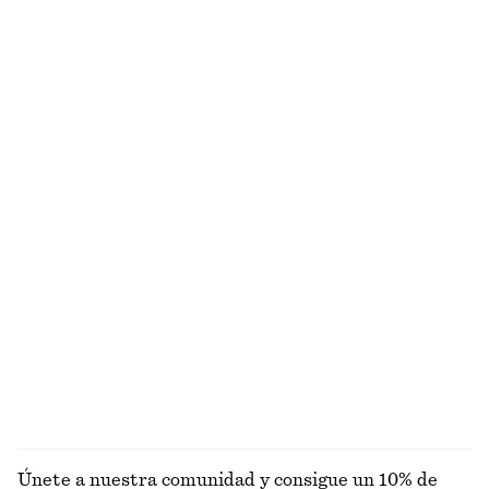
Camiseta de algodón con cuello redondo
Vestido drapeado cruzado en la cintura
€ 25
€ 89
Alpaca-lana
Nuevo
+
11
Bolso tipo tote
Minivestido de lino
€ 179
€ 89
Nuevo
Nuevo
100% lino
+
2
Bolso tipo tote de piel con estampado de cebra
Cárdigan holgado de lana y algodón
€ 159
€ 69
Nuevo
Lana-algodón
EXPLORAR JOYERÍA
Únete a nuestra comunidad y consigue un 10% de