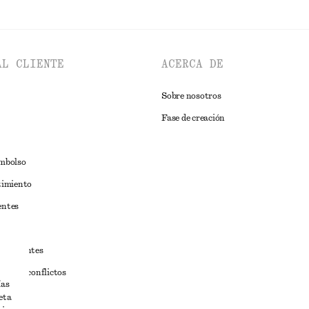
AL CLIENTE
ACERCA DE
Sobre nosotros
Fase de creación
embolso
timiento
entes
estudiantes
iva de conflictos
ías
ciones
eta