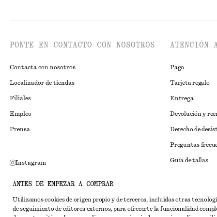
PONTE EN CONTACTO CON NOSOTROS
ATENCIÓN 
Contacta con nosotros
Pago
Localizador de tiendas
Tarjeta regalo
Filiales
Entrega
Empleo
Devolución y re
Prensa
Derecho de desis
Preguntas frecu
Guía de tallas
Instagram
Descuento para 
Pinterest
ANTES DE EMPEZAR A COMPRAR
Solución alternat
Facebook
Utilizamos cookies de origen propio y de terceros, incluidas otras tecnolog
Términos y condi
de seguimiento de editores externos, para ofrecerte la funcionalidad compl
YouTube