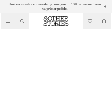
CÁRDIGANS
Únete a nuestra comunidad y consigue un 10% de descuento en
tu primer pedido.
/
PRENDAS DE PUNTO
CARDIGAN DE PUNTO EN MEZCLA DE MOHAIR
€ 39
€ 79
AGOTADO
/
ROPA
MARRÓN OSCURO
XS
S
M
L