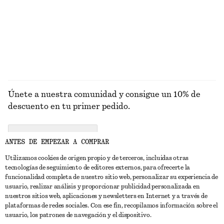
Únete a nuestra comunidad y consigue un 10% de
descuento en tu primer pedido.
CREATE ACCOUNT
ANTES DE EMPEZAR A COMPRAR
Utilizamos cookies de origen propio y de terceros, incluidas otras
tecnologías de seguimiento de editores externos, para ofrecerte la
PONTE EN CONTACTO CON NOSOTROS
funcionalidad completa de nuestro sitio web, personalizar su experiencia de
usuario, realizar análisis y proporcionar publicidad personalizada en
Contacta con nosotros
Instagram
nuestros sitios web, aplicaciones y newsletters en Internet y a través de
ATENCIÓN AL CLIENTE
plataformas de redes sociales. Con ese fin, recopilamos información sobre el
Localizador de tiendas
Pinterest
usuario, los patrones de navegación y el dispositivo.
Pago