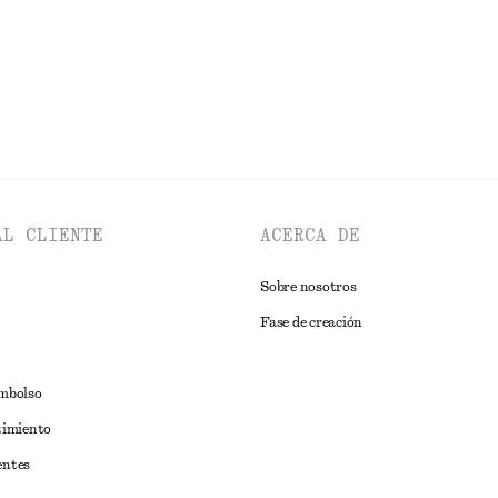
EXPLORAR PANTALONES
AL CLIENTE
ACERCA DE
Sobre nosotros
Fase de creación
embolso
timiento
entes