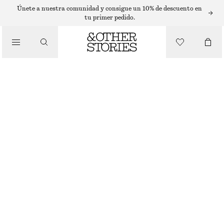
PANTALONES CORTOS
Únete a nuestra comunidad y consigue un 10% de descuento en
tu primer pedido.
/
PANTALONES
PANTALONES CORTOS VOLUMINOSOS DE SATÉN A RAYAS
€ 69
/
ROPA
BEIGE OSCURO
XS
S
M
L
Guía de tallas
TALLA