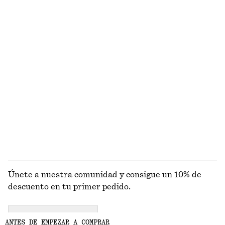
Mono sastre
Minivestido de lino
€ 89
€ 79
Algodón-lino
Nuevo
100% lino
Camisa de algodón con cintura anudada
Top de punto con tirantes retorcidos
€ 79
€ 35
Nuevo
Alpaca-lana
EXPLORAR PANTALONES
Únete a nuestra comunidad y consigue un 10% de
descuento en tu primer pedido.
CREATE ACCOUNT
ANTES DE EMPEZAR A COMPRAR