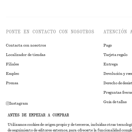
PONTE EN CONTACTO CON NOSOTROS
ATENCIÓN 
Contacta con nosotros
Pago
Localizador de tiendas
Tarjeta regalo
Filiales
Entrega
Empleo
Devolución y re
Prensa
Derecho de desis
Preguntas frecu
Guía de tallas
Instagram
Descuento para 
Pinterest
ANTES DE EMPEZAR A COMPRAR
Solución alternat
Facebook
Utilizamos cookies de origen propio y de terceros, incluidas otras tecnolog
de seguimiento de editores externos, para ofrecerte la funcionalidad compl
Términos y condi