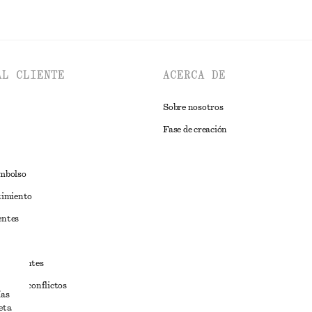
AL CLIENTE
ACERCA DE
Sobre nosotros
Fase de creación
embolso
timiento
entes
estudiantes
iva de conflictos
ías
eta
ciones