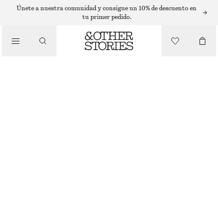
BLUSAS
Únete a nuestra comunidad y consigue un 10% de descuento en
tu primer pedido.
/
BLUSAS Y CAMISAS
BLUSA DE CORTE HOLGADO CON MANGAS ABULLONADAS
€ 79
/
AGOTADO
ROPA
DUSTY BLUE FLORAL
32
34
36
38
40
42
44