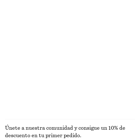
+
2
Cárdigan reversible de silueta recortada
Top fruncido
€ 89
€ 49
Falda lencera hasta la rodilla
Camiseta de tirantes en punto de canalé
€ 69
€ 49
Nuevo
+
2
Sandalias de tiras con tacón ancho
Camiseta de tirantes de canalé en algodón
€ 99
€ 22
+
1
+
1
EXPLORAR BLUSAS Y CAMISAS
Únete a nuestra comunidad y consigue un 10% de
descuento en tu primer pedido.