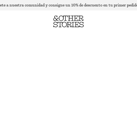
ete a nuestra comunidad y consigue un 10% de descuento en tu primer pedid
PANTALONES CON PLIEGUES MARCADOS
AGOTADO
LILA
32
34
36
38
40
42
44
Guía de tallas
TALLA