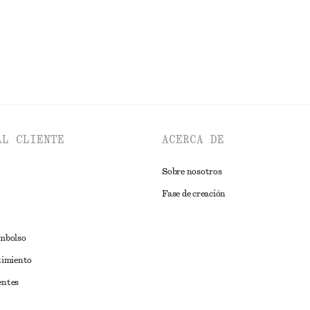
AL CLIENTE
ACERCA DE
Sobre nosotros
Fase de creación
embolso
timiento
entes