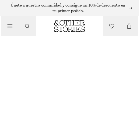
VESTIDOS MIDI
Únete a nuestra comunidad y consigue un 10% de descuento en
tu primer pedido.
/
VESTIDOS
VESTIDO MIDI ASIMÉTRICO
€ 89
€ 129
/
ÚLTIMA OPORTUNIDAD
ROPA
AZUL CLARO/ESTAMPADO FLORAL
32
34
36
38
40
42
44