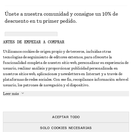
Únete a nuestra comunidad y consigue un 10% de
descuento en tu primer pedido.
CREATE ACCOUNT
ANTES DE EMPEZAR A COMPRAR
Utilizamos cookies de origen propio y de terceros, incluidas otras
tecnologías de seguimiento de editores externos, para ofrecerte la
PONTE EN CONTACTO CON NOSOTROS
funcionalidad completa de nuestro sitio web, personalizar su experiencia de
usuario, realizar análisis y proporcionar publicidad personalizada en
Contacta con nosotros
Instagram
nuestros sitios web, aplicaciones y newsletters en Internet y a través de
ATENCIÓN AL CLIENTE
plataformas de redes sociales. Con ese fin, recopilamos información sobre el
Localizador de tiendas
Pinterest
usuario, los patrones de navegación y el dispositivo.
Pago
ACERCA DE
Filiales
Facebook
Leer más
Tarjeta regalo
Sobre nosotros
Empleo
YouTube
Entrega
Fase de creación
Prensa
TikTok
Devolución y reembolso
ACEPTAR TODO
Derecho de desistimiento
SOLO COOKIES NECESARIAS