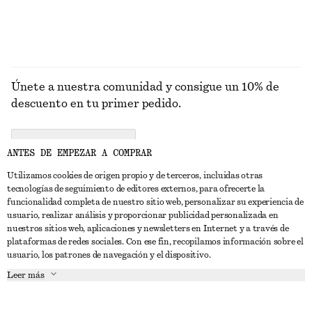
Únete a nuestra comunidad y consigue un 10% de
descuento en tu primer pedido.
CREATE ACCOUNT
ANTES DE EMPEZAR A COMPRAR
Utilizamos cookies de origen propio y de terceros, incluidas otras
tecnologías de seguimiento de editores externos, para ofrecerte la
PONTE EN CONTACTO CON NOSOTROS
funcionalidad completa de nuestro sitio web, personalizar su experiencia de
usuario, realizar análisis y proporcionar publicidad personalizada en
Contacta con nosotros
Instagram
nuestros sitios web, aplicaciones y newsletters en Internet y a través de
ATENCIÓN AL CLIENTE
plataformas de redes sociales. Con ese fin, recopilamos información sobre el
Localizador de tiendas
Pinterest
usuario, los patrones de navegación y el dispositivo.
Pago
ACERCA DE
Filiales
Facebook
Leer más
Tarjeta regalo
Sobre nosotros
Empleo
YouTube
Entrega