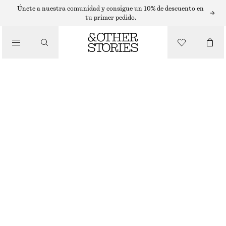
CAMISAS
Únete a nuestra comunidad y consigue un 10% de descuento en
tu primer pedido.
/
BLUSAS Y CAMISAS
CAMISA DE ALGODÓN DE MANGA CORTA
€ 35
€ 89
/
ÚLTIMA OPORTUNIDAD
ROPA
BEIGE
XS
S
M
L