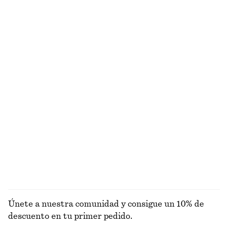
€ 25
€ 99
100% algodón orgánico
Nuevo
+
5
+
7
Vestido midi acampanado de lino
Minivestido de lino
€ 99
€ 89
Nuevo
Nuevo
100% lino
100% lino
+
2
Camiseta de algodón con cuello redondo
Sandalias de tiras con tacón ancho
€ 25
€ 99
Alpaca-lana
+
2
+
10
EXPLORAR BLUSAS Y CAMISAS
Únete a nuestra comunidad y consigue un 10% de
descuento en tu primer pedido.