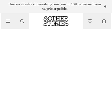
CAMISAS
Únete a nuestra comunidad y consigue un 10% de descuento en
tu primer pedido.
/
BLUSAS Y CAMISAS
TOP DE ANTE SIN MANGAS
€ 249
/
ROPA
BEIGE OSCURO
32
34
36
38
40
42
44
Guía de tallas
TALLA