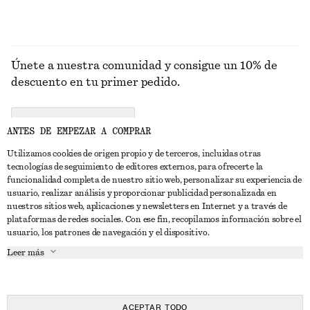
Únete a nuestra comunidad y consigue un 10% de
descuento en tu primer pedido.
CREATE ACCOUNT
ANTES DE EMPEZAR A COMPRAR
Utilizamos cookies de origen propio y de terceros, incluidas otras
tecnologías de seguimiento de editores externos, para ofrecerte la
PONTE EN CONTACTO CON NOSOTROS
funcionalidad completa de nuestro sitio web, personalizar su experiencia de
usuario, realizar análisis y proporcionar publicidad personalizada en
Contacta con nosotros
Instagram
nuestros sitios web, aplicaciones y newsletters en Internet y a través de
ATENCIÓN AL CLIENTE
plataformas de redes sociales. Con ese fin, recopilamos información sobre el
Localizador de tiendas
Pinterest
usuario, los patrones de navegación y el dispositivo.
Pago
ACERCA DE
Filiales
Facebook
Leer más
Tarjeta regalo
Sobre nosotros
Empleo
YouTube
Entrega
Fase de creación
Prensa
TikTok
Devolución y reembolso
ACEPTAR TODO