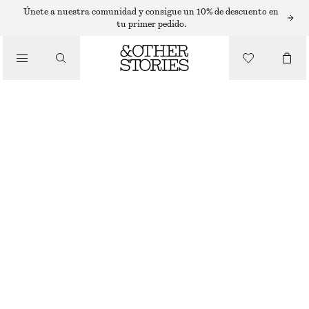
T-SHIRTS
Únete a nuestra comunidad y consigue un 10% de descuento en
tu primer pedido.
/
TOPS Y CAMISETAS
TOP DE CUELLO REDONDO FRUNCIDO CON NIDO DE ABEJA
€ 17
€ 39
AGOTADO
/
ROPA
BLANCO
XS
S
M
L