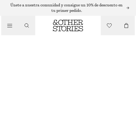
SANDALIAS PLANAS
Únete a nuestra comunidad y consigue un 10% de descuento en
tu primer pedido.
/
SANDALIAS
SUEDE FLATFORM SANDALS
€ 99
/
AGOTADO
ZAPATOS
BROWN
35
36
37
38
39
40
41
42