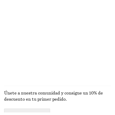
100% lino
100% lino
Chaqueta corta con cremallera frontal
Gabardina de doble botonadura y corte holgado
€ 129
€ 179
Alpaca-lana
Chaqueta funcional corte holgado cordón de ajuste
Camiseta de algodón de silueta cuadrada
€ 149
€ 25
Alpaca-lana
100% algodón orgánico
+
6
EXPLORAR SANDALIAS
Únete a nuestra comunidad y consigue un 10% de
descuento en tu primer pedido.
CREATE ACCOUNT