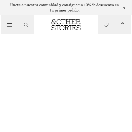
VESTIDOS MIDI
Únete a nuestra comunidad y consigue un 10% de descuento en
tu primer pedido.
/
VESTIDOS
VESTIDO MIDI SIN MANGAS
€ 89
/
ROPA
BEIGE
XS
S
M
L
Guía de tallas
TALLA