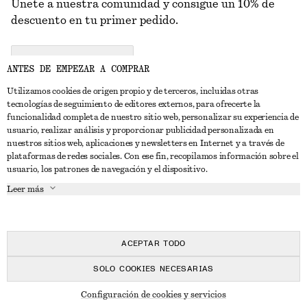
Únete a nuestra comunidad y consigue un 10% de
descuento en tu primer pedido.
CREATE ACCOUNT
ANTES DE EMPEZAR A COMPRAR
Utilizamos cookies de origen propio y de terceros, incluidas otras
tecnologías de seguimiento de editores externos, para ofrecerte la
PONTE EN CONTACTO CON NOSOTROS
funcionalidad completa de nuestro sitio web, personalizar su experiencia de
usuario, realizar análisis y proporcionar publicidad personalizada en
Contacta con nosotros
Instagram
nuestros sitios web, aplicaciones y newsletters en Internet y a través de
ATENCIÓN AL CLIENTE
plataformas de redes sociales. Con ese fin, recopilamos información sobre el
Localizador de tiendas
Pinterest
usuario, los patrones de navegación y el dispositivo.
Pago
ACERCA DE
Filiales
Facebook
Leer más
Tarjeta regalo
Sobre nosotros
Empleo
YouTube
Entrega
Fase de creación
Prensa
TikTok
Devolución y reembolso
ACEPTAR TODO
Derecho de desistimiento
SOLO COOKIES NECESARIAS
Preguntas frecuentes
© 2026 & OTHER STORIES
Configuración de cookies y servicios
Guía de tallas