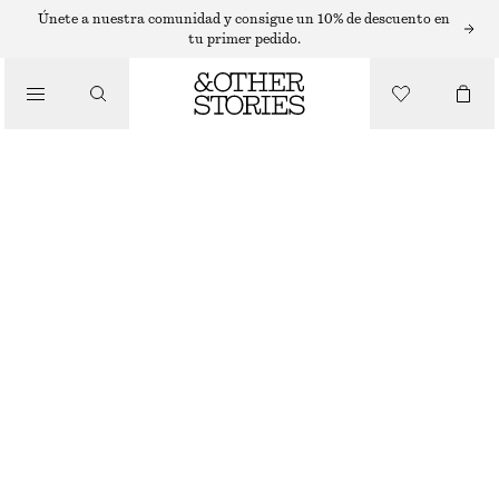
ANILLOS
Únete a nuestra comunidad y consigue un 10% de descuento en
tu primer pedido.
/
JOYERÍA
PENDIENTES DE ARO
/
ACCESORIOS
€ 29
AGOTADO
BLANCO ROTO/MULTICOLOR
ONESIZE
TALLA