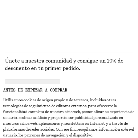
Camiseta de canalé
Brazalete abierto en dos tonos
€ 59
€ 39
EXPLORAR JOYERÍA
Únete a nuestra comunidad y consigue un 10% de
descuento en tu primer pedido.
CREATE ACCOUNT
ANTES DE EMPEZAR A COMPRAR
Utilizamos cookies de origen propio y de terceros, incluidas otras
tecnologías de seguimiento de editores externos, para ofrecerte la
PONTE EN CONTACTO CON NOSOTROS
funcionalidad completa de nuestro sitio web, personalizar su experiencia de
usuario, realizar análisis y proporcionar publicidad personalizada en
Contacta con nosotros
Instagram
nuestros sitios web, aplicaciones y newsletters en Internet y a través de
ATENCIÓN AL CLIENTE
plataformas de redes sociales. Con ese fin, recopilamos información sobre el
Localizador de tiendas
Pinterest
usuario, los patrones de navegación y el dispositivo.