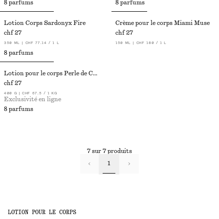
8 parfums
8 parfums
Lotion Corps Sardonyx Fire
Crème pour le corps Miami Muse
chf 27
chf 27
350 ML | CHF 77.14 / 1 L
150 ML | CHF 180 / 1 L
8 parfums
Lotion pour le corps Perle de Coco​
chf 27
400 G | CHF 67.5 / 1 KG
Exclusivité en ligne
8 parfums
7 sur 7 produits
1
LOTION POUR LE CORPS