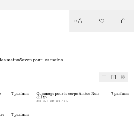
les mains
Savon pour les mains
e
7 parfums
Gommage pour le corps Amber Noir
7 parfums
chf 27
250 ML | CHF 108 / 1 L
ire
7 parfums