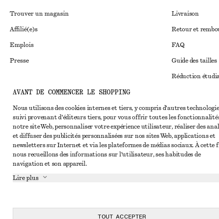
Trouver un magasin
Livraison
Affilié(e)s
Retour et remb
Emplois
FAQ
Presse
Guide des tailles
Réduction étudi
AVANT DE COMMENCER LE SHOPPING
Règlement extraju
Instagram
Conditions génér
Nous utilisons des cookies internes et tiers, y compris d'autres technologie
Pinterest
suivi provenant d'éditeurs tiers, pour vous offrir toutes les fonctionnalité
Conditions génér
Facebook
notre site Web, personnaliser votre expérience utilisateur, réaliser des ana
et diffuser des publicités personnalisées sur nos sites Web, applications et
Cookies et parta
Youtube
newsletters sur Internet et via les plateformes de médias sociaux. À cette f
nous recueillons des informations sur l'utilisateur, ses habitudes de
Paramètres des c
TikTok
navigation et son appareil.
Politique de conf
Lire plus
Conditions de se
Impressum
TOUT ACCEPTER
Déclaration d'acc