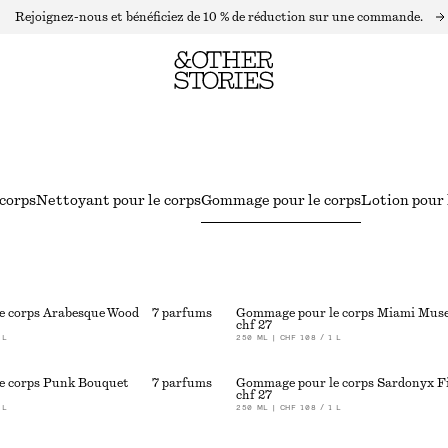
Rejoignez-nous et bénéficiez de 10 % de réduction sur une commande.
 corps
Nettoyant pour le corps
Gommage pour le corps
Lotion pour 
e corps Arabesque Wood
7 parfums
Gommage pour le corps Miami Mus
chf 27
 L
250 ML | CHF 108 / 1 L
e corps Punk Bouquet
7 parfums
Gommage pour le corps Sardonyx F
chf 27
 L
250 ML | CHF 108 / 1 L