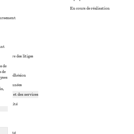
En cours de réalisation
oursement
ant
diciaire des litiges
ales
s de
s de
ales d’adhésion
lyses
ge de données
in,
ookies et des services
identialité
rvice
essibilité