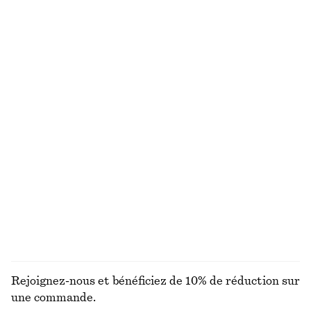
Polo à demi-fermeture zippée
Veste motard en cuir
chf 39
chf 99
chf 699
Dernière chance
Veste utilitaire oversize à cordon de serrage
T-shirt froncé à col en V
chf 199
chf 35
chf 49
100% coton
Dernière chance
Sandales à enfiler en cuir
Lunettes de soleil rectangulaires audacieuses
chf 59
chf 119
chf 25
chf 49
Dernière chance
Dernière chance
DÉCOUVRIR TOUTES LES SACS PORTÉS ÉPAULE
Rejoignez-nous et bénéficiez de 10% de réduction sur
une commande.