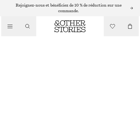
SACS PORTÉS ÉPAULE
Rejoignez-nous et bénéficiez de 10 % de réduction sur une
commande.
SAC CABAS EN CUIR TRESSÉ
/
CHF 149
CHF 189
SACS
RUPTURE DE STOCK
CRÈME/ROUGE
ONESIZE
TAILLE