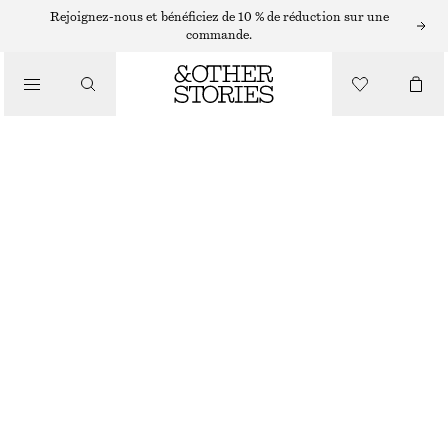
MINI JUPES
Rejoignez-nous et bénéficiez de 10 % de réduction sur une
commande.
/
JUPES
MINI-JUPE EN JEAN
/
CHF 45
CHF 89
VÊTEMENTS
DERNIÈRE CHANCE
GRIS DÉLAVÉ
32
34
36
38
40
42
44