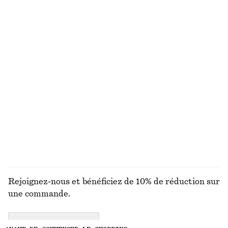
chf 65
chf 129
chf 39
chf 89
Dernière chance
Dernière chance
Robe midi à bretelles
Haut en jersey à épaules torsadées
chf 69
chf 139
chf 49
Dernière chance
Chemise oversize
Robe courte en satin avec liens à nouer
chf 119
chf 45
chf 139
100% coton
Dernière chance
DÉCOUVRIR TOUTES LES JUPES
Rejoignez-nous et bénéficiez de 10% de réduction sur
une commande.
CREATE ACCOUNT