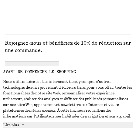
DÉCOUVRIR TOUTES LES ROBES
Rejoignez-nous et bénéficiez de 10% de réduction sur
une commande.
CREATE ACCOUNT
AVANT DE COMMENCER LE SHOPPING
Nous utilisons des cookies internes et tiers, y compris d'autres
technologies de suivi provenant d'éditeurs tiers, pour vous offrir toutes les
NOUS CONTACTER
fonctionnalités de notre site Web, personnaliser votre expérience
utilisateur, réaliser des analyses et diffuser des publicités personnalisées
Nous contacter
Instagram
sur nos sites Web, applications et newsletters sur Internet et via les
SERVICE CLIENT
plateformes de médias sociaux. À cette fin, nous recueillons des
Trouver un magasin
Pinterest
informations sur l'utilisateur, ses habitudes de navigation et son appareil.
Paiement
À PROPOS
Affilié(e)s
Facebook
Lire plus
Livraison
À propos de nous
Emplois
Youtube