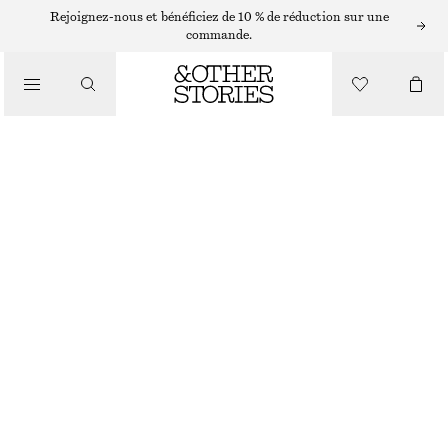
ROBES MIDI
Rejoignez-nous et bénéficiez de 10 % de réduction sur une
commande.
/
ROBES
ROBE MIDI AJUSTÉE EN JERSEY DE COTON
/
CHF 55
CHF 99
VÊTEMENTS
DERNIÈRE CHANCE
NOIR
XS
S
M
L