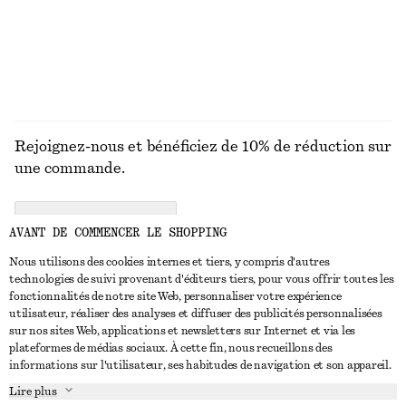
DÉCOUVRIR TOUTES LES ROBES
Rejoignez-nous et bénéficiez de 10% de réduction sur
une commande.
CREATE ACCOUNT
AVANT DE COMMENCER LE SHOPPING
Nous utilisons des cookies internes et tiers, y compris d'autres
technologies de suivi provenant d'éditeurs tiers, pour vous offrir toutes les
NOUS CONTACTER
fonctionnalités de notre site Web, personnaliser votre expérience
utilisateur, réaliser des analyses et diffuser des publicités personnalisées
Nous contacter
Instagram
sur nos sites Web, applications et newsletters sur Internet et via les
SERVICE CLIENT
plateformes de médias sociaux. À cette fin, nous recueillons des
Trouver un magasin
Pinterest
informations sur l'utilisateur, ses habitudes de navigation et son appareil.
Paiement
À PROPOS
Affilié(e)s
Facebook
Lire plus
Livraison