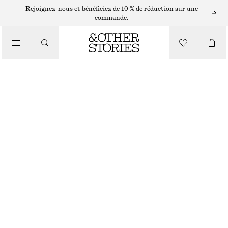
ROBES COURTES
Rejoignez-nous et bénéficiez de 10 % de réduction sur une
commande.
/
ROBES
ROBE COURTE FRONCÉE EN SOIE
/
CHF 159
CHF 199
VÊTEMENTS
DERNIÈRE CHANCE
BLANC
32
34
36
38
40
42
44