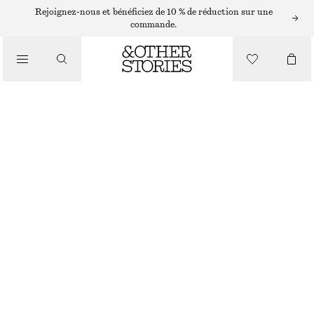
Rejoignez-nous et bénéficiez de 10 % de réduction sur une
commande.
/
HAUTS ET T-SHIRTS
HAUT SANS MANCHES EN SOIE À VOLANTS
CHF 55
CHF 139
DERNIÈRE CHANCE
/
VÊTEMENTS
MARRON CLAIR
32
34
36
38
40
42
44