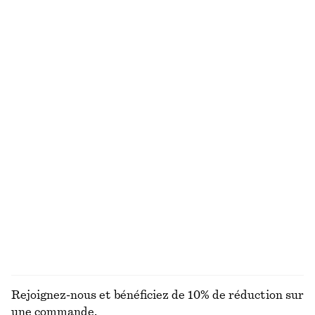
Chemise sans manches en coton pima
Short habillé en lin
chf 35
chf 89
chf 65
chf 99
Dernière chance
Dernière chance
+
1
100% coton
Cardigan en alpaga mélangé
Blouse froncée en dentelle
chf 55
chf 119
chf 65
chf 129
Dernière chance
Dernière chance
T-shirt ajusté à dos ouvert
Combishort de style utilitaire
chf 25
chf 49
chf 65
chf 139
Dernière chance
Dernière chance
DÉCOUVRIR TOUTES LES HAUTS ET T-SHIRTS
Rejoignez-nous et bénéficiez de 10% de réduction sur
une commande.