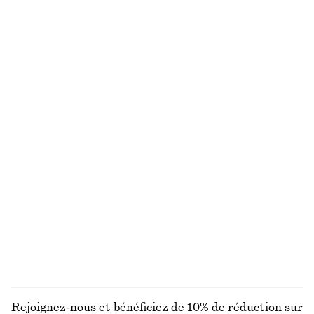
Haut à dos nu en coton
Blouse à smocks
chf 45
chf 89
chf 59
chf 119
Dernière chance
Dernière chance
100% coton
Haut en soie à cordon de serrage
Robe midi drapée sans manches
chf 45
chf 139
chf 55
chf 129
Dernière chance
Dernière chance
Short habillé en lin
Débardeur à encolure dégagée
chf 65
chf 99
chf 17
chf 32
Dernière chance
Dernière chance
+
1
+
1
DÉCOUVRIR TOUTES LES HAUTS ET T-SHIRTS
Rejoignez-nous et bénéficiez de 10% de réduction sur