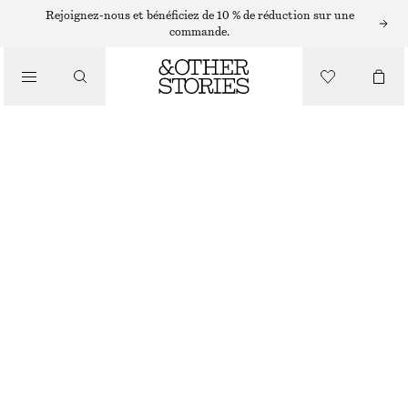
Rejoignez-nous et bénéficiez de 10 % de réduction sur une
commande.
/
HAUTS ET T-SHIRTS
HAUT SANS MANCHES EN SOIE À VOLANTS
CHF 55
CHF 139
DERNIÈRE CHANCE
/
VÊTEMENTS
VIOLET
32
34
36
38
40
42
44