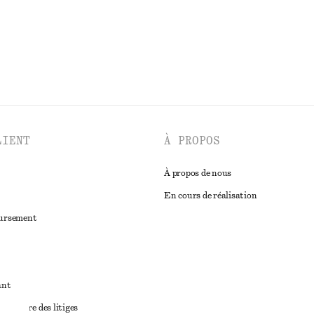
DÉCOUVRIR TOUTES LES BIJOUX
LIENT
À PROPOS
À propos de nous
En cours de réalisation
oursement
ant
diciaire des litiges