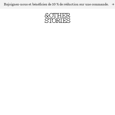
Rejoignez-nous et bénéficiez de 10 % de réduction sur une commande.
COLLIER À PERLES DE FANTAISIE EN VERRE
RUPTURE DE STOCK
TRANSPARENT
ONESIZE
TAILLE