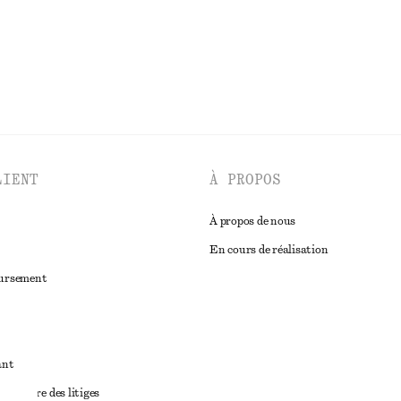
DÉCOUVRIR TOUTES LES BIJOUX
LIENT
À PROPOS
À propos de nous
En cours de réalisation
oursement
ant
diciaire des litiges