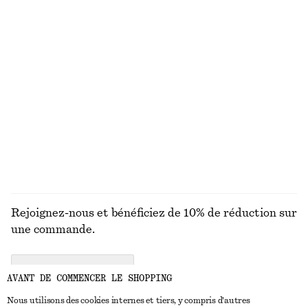
Robe midi évasée
Sandales à talons épais et brides
chf 139
chf 139
Nouveauté
+
1
Robe midi en satin sans manches
Pantalon en satin à enfiler
chf 139
chf 129
Nouveauté
Nouveauté
+
7
+
1
DÉCOUVRIR TOUTES LES BIJOUX
Rejoignez-nous et bénéficiez de 10% de réduction sur
une commande.
CREATE ACCOUNT
AVANT DE COMMENCER LE SHOPPING
Nous utilisons des cookies internes et tiers, y compris d'autres