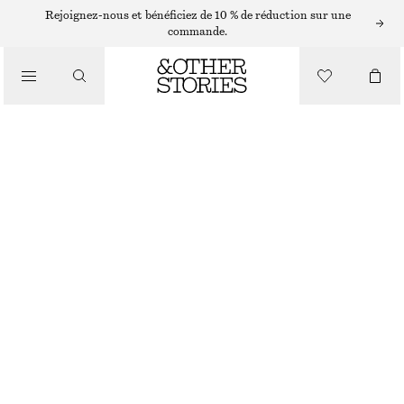
COLLIERS
Rejoignez-nous et bénéficiez de 10 % de réduction sur une
commande.
/
BIJOUX
COLLIER À CHAÎNE AVEC CŒUR
/
ACCESSOIRES
CHF 35
CHF 69
RUPTURE DE STOCK
SILVER
ONESIZE
TAILLE