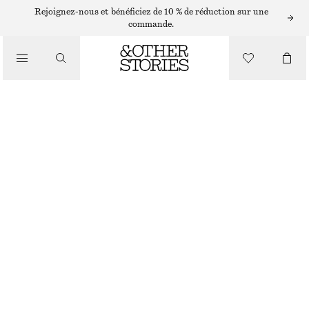
Rejoignez-nous et bénéficiez de 10 % de réduction sur une
commande.
SACS CABAS
/
MINI SAC CABAS EN PAILLE
SACS
CHF 75
CHF 99
RUPTURE DE STOCK
BEIGE
ONESIZE
TAILLE