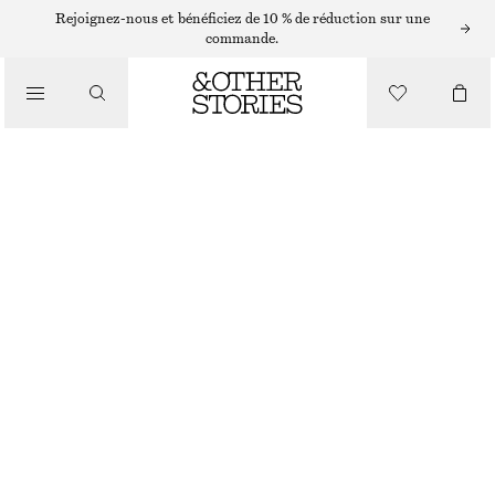
/
Rejoignez-nous et bénéficiez de 10 % de réduction sur une
BIKINIS
commande.
/
MAILLOTS DE BAIN
BAS DE BIKINI TAILLE HAUTE
CHF 29
CHF 39
DERNIÈRE CHANCE
/
VÊTEMENTS
MARRON CLAIR
32
34
36
38
40
42
44