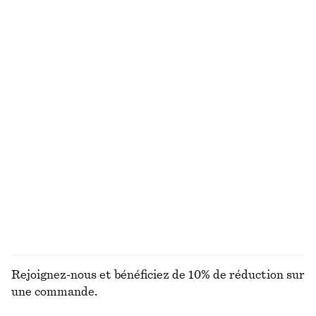
Haut de bikini à nœud avec armatures
Débardeur côtelé
chf 39
chf 55
chf 45
chf 69
Dernière chance
Dernière chance
+
2
Haut de bikini texturé à encolure carrée
Bob en paille tressée
chf 35
chf 45
chf 55
Dernière chance
Bas de bikini avec des détails sur les côtés
Short longueur genou habillé
chf 39
chf 65
chf 99
Exclusivité en ligne
Dernière chance
DÉCOUVRIR TOUTES LES MAILLOTS DE BAIN
Rejoignez-nous et bénéficiez de 10% de réduction sur
une commande.