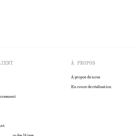
DÉCOUVRIR TOUTES LES BIJOUX
LIENT
À PROPOS
À propos de nous
En cours de réalisation
oursement
ant
diciaire des litiges