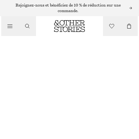
JEANS TAILLE HAUTE
Rejoignez-nous et bénéficiez de 10 % de réduction sur une
commande.
/
JEANS
JEAN DROIT TAILLE HAUTE
CHF 89
CHF 129
/
VÊTEMENTS
DERNIÈRE CHANCE
BLEU CLAIR
32
34
36
38
40
42
44