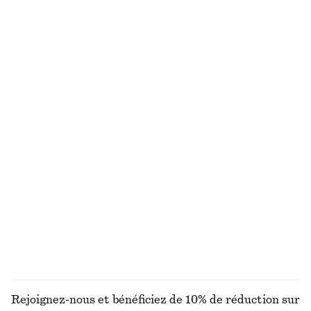
VOUS RECHERCHIEZ AUTRE CHOSE ?
DÉCOUVREZ NOS AUTRES COLLECTIONS
ROBES
JUPES
ACCESSOIRES
HAUTS ET T-
SHIRTS
Rejoignez-nous et bénéficiez de 10% de réduction sur