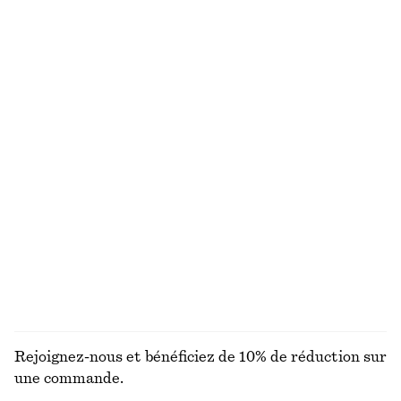
chf 39
chf 99
chf 35
chf 89
Dernière chance
Dernière chance
100% coton
100% coton
Cardigan en maille côtelée
Short habillé en lin
chf 45
chf 89
chf 65
chf 99
Dernière chance
Dernière chance
+
1
Débardeur côtelé
Bas de bikini à boucle
chf 17
chf 32
chf 25
chf 39
Dernière chance
Dernière chance
+
1
DÉCOUVRIR TOUTES LES MAILLOTS DE BAIN
Rejoignez-nous et bénéficiez de 10% de réduction sur
une commande.