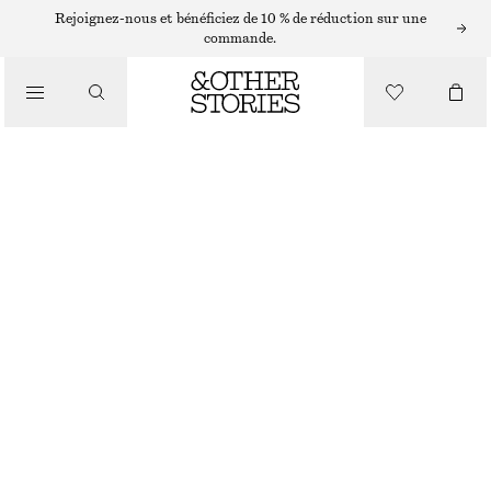
/
Rejoignez-nous et bénéficiez de 10 % de réduction sur une
BIKINIS
commande.
/
MAILLOTS DE BAIN
BAS DE BIKINI BRÉSILIEN
CHF 25
CHF 35
DERNIÈRE CHANCE
/
VÊTEMENTS
NOIR
34
36
38
40
42
44